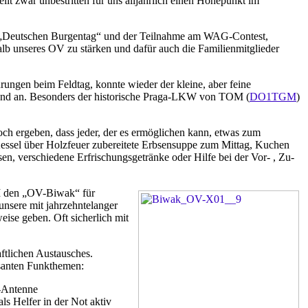
 zwar unbestritten für uns alljährlich einen Höhepunkt im
um „Deutschen Burgentag“ und der Teilnahme am WAG-Contest,
alb unseres OV zu stärken und dafür auch die Familienmitglieder
ungen beim Feldtag, konnte wieder der kleine, aber feine
bend an. Besonders der historische Praga-LKW von TOM (
DO1TGM
)
doch ergeben, dass jeder, der es ermöglichen kann, etwas zum
 Kessel über Holzfeuer zubereitete Erbsensuppe zum Mittag, Kuchen
n, verschiedene Erfrischungsgetränke oder Hilfe bei der Vor- , Zu-
OM den „OV-Biwak“ für
nsere mit jahrzehntelanger
ise geben. Oft sicherlich mit
ftlichen Austausches.
ssanten Funkthemen:
n-Antenne
s Helfer in der Not aktiv