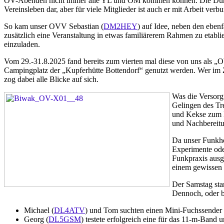
OV-Abenden nicht immer alle YL und OM kommen können. Die Durchfüh
Vereinsleben dar, aber für viele Mitglieder ist auch er mit Arbeit verb
So kam unser OVV Sebastian (
DM2HEY
) auf Idee, neben den ebe
zusätzlich eine Veranstaltung in etwas familiärerem Rahmen zu etabl
einzuladen.
Vom 29.-31.8.2025 fand bereits zum vierten mal diese von uns als „
Campingplatz der „Kupferhütte Bottendorf“ genutzt werden. Wer im 
zog dabei alle Blicke auf sich.
Was die Versorgu
Gelingen des Tr
und Kekse zum K
und Nachbereitu
Da unser Funkho
Experimente ode
Funkpraxis ausg
einem gewissen 
Der Samstag sta
Dennoch, oder b
Michael (
DL4ATV
) und Tom suchten einen Mini-Fuchssender
Georg (
DL5GSM
) testete erfolgreich eine für das 11-m-Ban