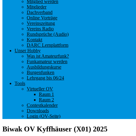
Mitglied werden
Mitglieder
Dachverband
Online Vorträge
Vereinszeitung
Vereins Radio
Rundsprüche (Audio)
Kontakt
DARC Lernplattform
Unser Hobby
Was ist Amateurfunk?
Funkamateur werden
Ausbildungskurse
Burgenfunken
Lehrgang bis 06/24
Tools
Virtueller OV
Raum 1
Raum 2
Contestkalender
Downloads
Login (OV-Seite)
Biwak OV Kyffhäuser (X01) 2025