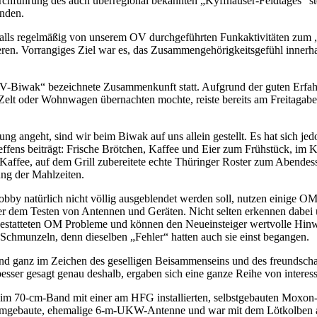
rung des auch überregional bekannten „Kyffhäuser-Feldtages“ stellt
unden.
nfalls regelmäßig von unserem OV durchgeführten Funkaktivitäten z
ieren. Vorrangiges Ziel war es, das Zusammengehörigkeitsgefühl innerh
OV-Biwak“ bezeichnete Zusammenkunft statt. Aufgrund der guten Erfahr
Zelt oder Wohnwagen übernachten mochte, reiste bereits am Freitaga
ng angeht, sind wir beim Biwak auf uns allein gestellt. Es hat sich je
effens beiträgt: Frische Brötchen, Kaffee und Eier zum Frühstück, im
affee, auf dem Grill zubereitete echte Thüringer Roster zum Abendesse
ng der Mahlzeiten.
bby natürlich nicht völlig ausgeblendet werden soll, nutzen einige 
r dem Testen von Antennen und Geräten. Nicht selten erkennen dabei u
estatteten OM Probleme und können den Neueinsteiger wertvolle Hinwe
Schmunzeln, denn dieselben „Fehler“ hatten auch sie einst begangen.
nd ganz im Zeichen des geselligen Beisammenseins und des freundscha
esser gesagt genau deshalb, ergaben sich eine ganze Reihe von intere
 im 70-cm-Band mit einer am HFG installierten, selbstgebauten Moxo
d umgebaute, ehemalige 6-m-UKW-Antenne und war mit dem Lötkolben al