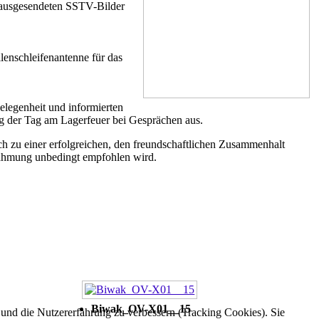
e ausgesendeten SSTV-Bilder
enschleifenantenne für das
legenheit und informierten
g der Tag am Lagerfeuer bei Gesprächen aus.
ch zu einer erfolgreichen, den freundschaftlichen Zusammenhalt
chahmung unbedingt empfohlen wird.
Biwak_OV-X01__15
e und die Nutzererfahrung zu verbessern (Tracking Cookies). Sie