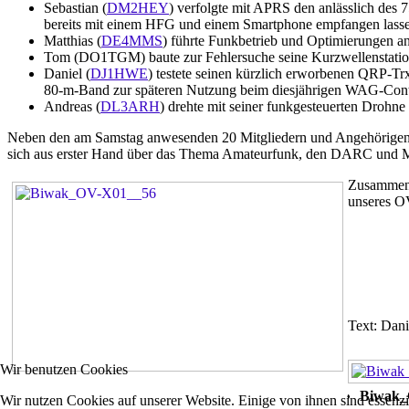
Sebastian (
DM2HEY
) verfolgte mit APRS den anlässlich des 
bereits mit einem HFG und einem Smartphone empfangen lass
Matthias (
DE4MMS
) führte Funkbetrieb und Optimierungen a
Tom (DO1TGM) baute zur Fehlersuche seine Kurzwellenstatio
Daniel (
DJ1HWE
) testete seinen kürzlich erworbenen QRP-T
80-m-Band zur späteren Nutzung beim diesjährigen WAG-Cont
Andreas (
DL3ARH
) drehte mit seiner funkgesteuerten Drohn
Neben den am Samstag anwesenden 20 Mitgliedern und Angehörigen fa
sich aus erster Hand über das Thema Amateurfunk, den DARC und Mög
Zusammenfa
unseres OV
Text: Dani
Wir benutzen Cookies
Biwak_
Wir nutzen Cookies auf unserer Website. Einige von ihnen sind essenzi