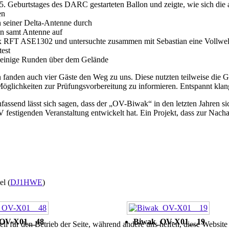
75. Geburtstages des DARC gestarteten Ballon und zeigte, wie sich di
en
n seiner Delta-Antenne durch
n samt Antenne auf
rx RFT ASE1302 und untersuchte zusammen mit Sebastian eine Vollwell
est
e einige Runden über dem Gelände
nden auch vier Gäste den Weg zu uns. Diese nutzten teilweise die Ge
lichkeiten zur Prüfungsvorbereitung zu informieren. Entspannt klan
ssend lässt sich sagen, dass der „OV-Biwak“ in den letzten Jahren si
 festigenden Veranstaltung entwickelt hat. Ein Projekt, dass zur Na
el (
DJ1HWE
)
OV-X01__48
Biwak_OV-X01__19
ell für den Betrieb der Seite, während andere uns helfen, diese Websit