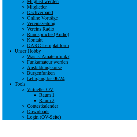
Mitglied werden
Mitglieder
Dachverband
Online Vorträge
Vereinszeitung
Vereins Radio
Rundsprüche (Audio)
Kontakt
DARC Lernplattform
Unser Hobby
Was ist Amateurfunk?
Funkamateur werden
Ausbildungskurse
Burgenfunken
Lehrgang bis 06/24
Tools
Virtueller OV
Raum 1
Raum 2
Contestkalender
Downloads
Login (OV-Seite)