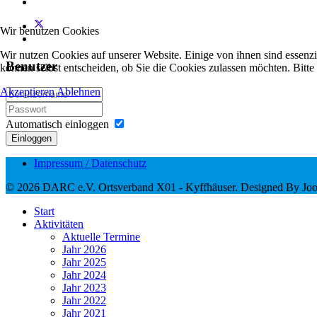
Wir benutzen Cookies
Wir nutzen Cookies auf unserer Website. Einige von ihnen sind essenzi
Benutzer
können selbst entscheiden, ob Sie die Cookies zulassen möchten. Bitte
Akzeptieren
Ablehnen
Automatisch einloggen
Einloggen
Impressum / Datenschutz
© 2026 DARC e.V. Ortsverband X01 - Kyffhäuser. Designed By Jo
Start
Aktivitäten
Aktuelle Termine
Jahr 2026
Jahr 2025
Jahr 2024
Jahr 2023
Jahr 2022
Jahr 2021