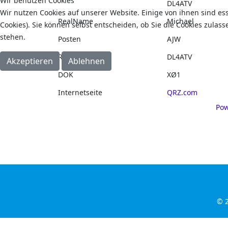
Wir benutzen Cookies
DL4ATV
Wir nutzen Cookies auf unserer Website. Einige von ihnen sind es
RealName
Michael
Cookies). Sie können selbst entscheiden, ob Sie die Cookies zulas
stehen.
Posten
AJW
Rufzeichen
DL4ATV
Akzeptieren
Ablehnen
DOK
XØ1
Internetseite
QRZ.com
Pow
© 2