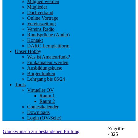
Mitglied werden
Mitglieder
Dachverband
Online Vorträge
Vereinszeitung
Vereins Radio
Rundsprüche (Audio)
Kontakt
DARC Lernplattform
Unser Hobby
Was ist Amateurfunk?
Funkamateur werden
Ausbildungskurse
Burgenfunken
Lehrgang bis 06/24
Tools
Virtueller OV
Raum 1
Raum 2
Contestkalender
Downloads
Login (OV-Seite)
Zugriffe:
Glückwunsch zur bestandenen Prüfung
4325