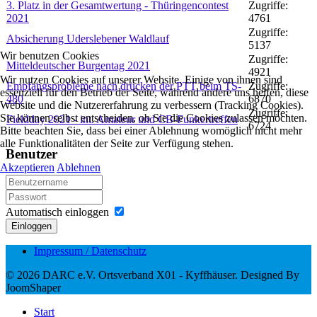
3. Platz in der Gesamtwertung - Thüringencontest
Zugriffe:
2021
4761
Zugriffe:
Absicherung Uderslebener Waldlauf
5137
Wir benutzen Cookies
Zugriffe:
Mitteldeutscher Burgentag 2021
4921
Wir nutzen Cookies auf unserer Website. Einige von ihnen sind
Empfangsprobleme nach drücken der PTT beim TS-
Zugriffe:
essenziell für den Betrieb der Seite, während andere uns helfen, diese
480
6870
Website und die Nutzererfahrung zu verbessern (Tracking Cookies).
Zugriffe:
Sie können selbst entscheiden, ob Sie die Cookies zulassen möchten.
Fieldday 2021 - int. Amateur und CB-Funkertreffen
6724
Bitte beachten Sie, dass bei einer Ablehnung womöglich nicht mehr
alle Funktionalitäten der Seite zur Verfügung stehen.
Benutzer
Akzeptieren
Ablehnen
Automatisch einloggen
Einloggen
Impressum / Datenschutz
© 2026 DARC e.V. Ortsverband X01 - Kyffhäuser. Designed By
JoomShaper
Start