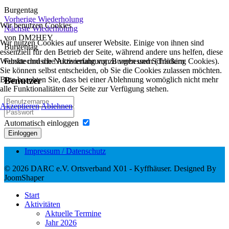
Burgentag
Vorherige Wiederholung
Wir benutzen Cookies
Nächste Wiederholung
von
DM2HEY
Wir nutzen Cookies auf unserer Website. Einige von ihnen sind
Burgentag
essenziell für den Betrieb der Seite, während andere uns helfen, diese
Website und die Nutzererfahrung zu verbessern (Tracking Cookies).
Funktechnische Aktivierung von Burgen und Schlößern
Sie können selbst entscheiden, ob Sie die Cookies zulassen möchten.
Bitte beachten Sie, dass bei einer Ablehnung womöglich nicht mehr
Benutzer
alle Funktionalitäten der Seite zur Verfügung stehen.
Akzeptieren
Ablehnen
Automatisch einloggen
Einloggen
Impressum / Datenschutz
© 2026 DARC e.V. Ortsverband X01 - Kyffhäuser. Designed By
JoomShaper
Start
Aktivitäten
Aktuelle Termine
Jahr 2026