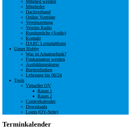
Mitglied werden
Mitglieder
Dachverband
Online Vorträge
Vereinszeitung
Vereins Radio
Rundsprüche (Audio)
Kontakt
DARC Lernplattform
Unser Hobby
Was ist Amateurfunk?
Funkamateur werden
Ausbildungskurse
Burgenfunken
Lehrgang bis 06/24
Tools
Virtueller OV
Raum 1
Raum 2
Contestkalender
Downloads
Login (OV-Seite)
Terminkalender