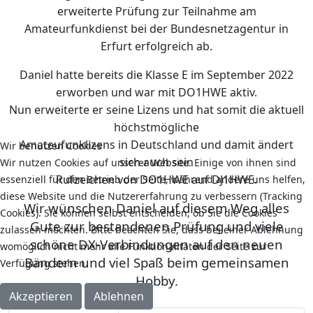
erweiterte Prüfung zur Teilnahme am
Amateurfunkdienst bei der Bundesnetzagentur in
Erfurt erfolgreich ab.
Daniel hatte bereits die Klasse E im September 2022
erworben und war mit DO1HWE aktiv.
Nun erweiterte er seine Lizens und hat somit die aktuell
höchstmögliche
Amateufunklizens in Deutschland und damit ändert
Wir benutzen Cookies
sich auch sein
Wir nutzen Cookies auf unserer Website. Einige von ihnen sind
Rufzeichen von DO1HWE auf DJ1HWE.
essenziell für den Betrieb der Seite, während andere uns helfen,
diese Website und die Nutzererfahrung zu verbessern (Tracking
Wir wünschen Daniel auf diesem Weg alles
Cookies). Sie können selbst entscheiden, ob Sie die Cookies
Gute zur bestandenen Prüfung und viele
zulassen möchten. Bitte beachten Sie, dass bei einer Ablehnung
schöne DX-Verbindungen auf den neuen
womöglich nicht mehr alle Funktionalitäten der Seite zur
Bändern und viel Spaß beim gemeinsamen
Verfügung stehen.
Hobby.
Akzeptieren
Ablehnen