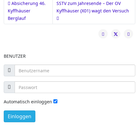
Vorheriger Beitrag: Absicherung 46. Kyffhäuser Berglauf
Nächster Beitrag: SSTV zum Jahresende
Absicherung 46.
SSTV zum Jahresende – Der OV
Kyffhäuser
Kyffhäuser (X01) wagt den Versuch
Berglauf
BENUTZER
Automatisch einloggen
Einloggen